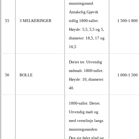
munningsrand.
Antakelig Gjøvik
55
3 MELKERINGER
tidlig 1800-tallet.
1.500-1.800
Høyde: 5,5, 5,5 og 5,
diameter: 18,5, 17 og
16,5
Dreiet tre. Utvendig
rødmalt. 1800-tallet.
56
BOLLE
1.000-1.500
Høyde: 10, diameter:
40.
1800-tallet. Dreiet.
Utvendig malt og
med verselinje langs
munningsranden:
Den sig føler glad og