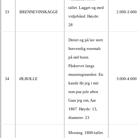
tallet. Lagget og med
33
BRENNEVINSKAGGE
2.000-3.000
vidjebånd. Høyde:
28
Dreiet og på lav stett.
Innvendig rosemalt
på rød bunn.
Påskrevet langs
munningsranden: En
34
ØLBOLLE
3.000-4.000
kande får jeg i mit
rum paa jule aften
Gaar jeg om, Aar
1867. Høyde: 13,
diameter: 23
Messing. 1800-tallet.