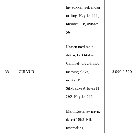
lav sokkel. Sekundær
maling. Høyde: 111,
bredde: 116, dybde:
56
Kassen med malt
dekor, 1900-tallet.
Gammelt urverk med
38
GULVUR
messing skive,
3.000-3.500
merket Peder
Stikbakke A Toten N
292. Høyde: 212
Malt. Rester av navn,
datert 1863. Rik
rosemaling