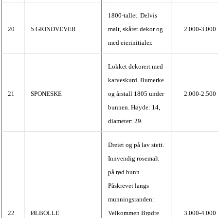
1800-tallet. Delvis
20
5 GRINDVEVER
malt, skåret dekor og
2.000-3.000
med eierinitialer.
Lokket dekorert med
karveskurd. Bumerke
21
SPONESKE
og årstall 1805 under
2.000-2.500
bunnen. Høyde: 14,
diameter: 29.
Dreiet og på lav stett.
Innvendig rosemalt
på rød bunn.
Påskrevet langs
munningsranden:
22
ØLBOLLE
Velkommen Brødre
3.000-4.000