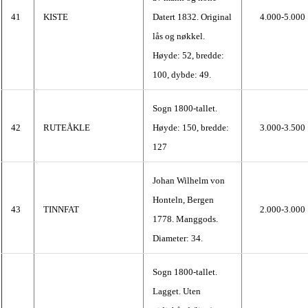
41
KISTE
Datert 1832. Original
4.000-5.000
lås og nøkkel.
Høyde: 52, bredde:
100, dybde: 49.
Sogn 1800-tallet.
42
RUTEÅKLE
Høyde: 150, bredde:
3.000-3.500
127
Johan Wilhelm von
Honteln, Bergen
43
TINNFAT
2.000-3.000
1778. Manggods.
Diameter: 34.
Sogn 1800-tallet.
Lagget. Uten