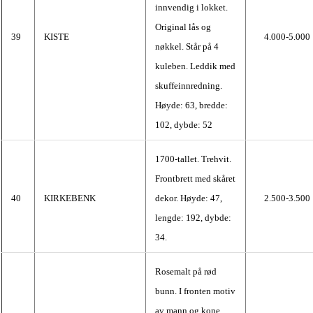
innvendig i lokket.
Original lås og
39
KISTE
4.000-5.000
nøkkel. Står på 4
kuleben. Leddik med
skuffeinnredning.
Høyde: 63, bredde:
102, dybde: 52
1700-tallet. Trehvit.
Frontbrett med skåret
40
KIRKEBENK
dekor. Høyde: 47,
2.500-3.500
lengde: 192, dybde:
34.
Rosemalt på rød
bunn. I fronten motiv
av mann og kone