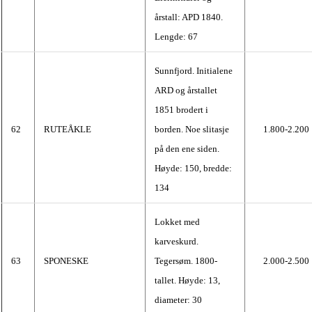
årstall: APD 1840.
Lengde: 67
Sunnfjord. Initialene
ARD og årstallet
1851 brodert i
62
RUTEÅKLE
borden. Noe slitasje
1.800-2.200
på den ene siden.
Høyde: 150, bredde:
134
Lokket med
karveskurd.
63
SPONESKE
Tegersøm. 1800-
2.000-2.500
tallet. Høyde: 13,
diameter: 30