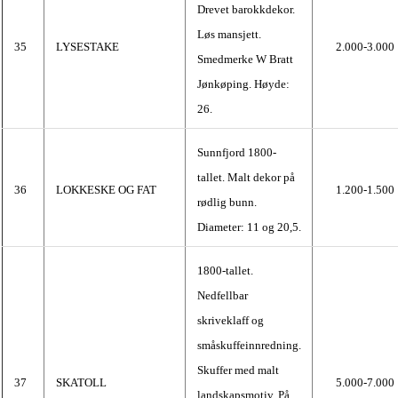
Drevet barokkdekor.
Løs mansjett.
35
LYSESTAKE
2.000-3.000
Smedmerke W Bratt
Jønkøping. Høyde:
26.
Sunnfjord 1800-
tallet. Malt dekor på
36
LOKKESKE OG FAT
1.200-1.500
rødlig bunn.
Diameter: 11 og 20,5.
1800-tallet.
Nedfellbar
skriveklaff og
småskuffeinnredning.
Skuffer med malt
37
SKATOLL
5.000-7.000
landskapsmotiv. På