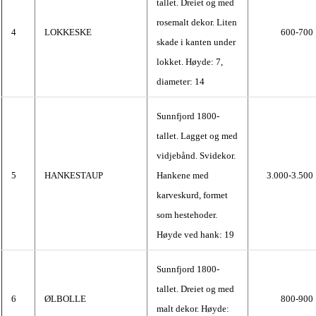
tallet. Dreiet og med
rosemalt dekor. Liten
4
LOKKESKE
600-700
skade i kanten under
lokket. Høyde: 7,
diameter: 14
Sunnfjord 1800-
tallet. Lagget og med
vidjebånd. Svidekor.
5
HANKESTAUP
Hankene med
3.000-3.500
karveskurd, formet
som hestehoder.
Høyde ved hank: 19
Sunnfjord 1800-
tallet. Dreiet og med
6
ØLBOLLE
800-900
malt dekor. Høyde: