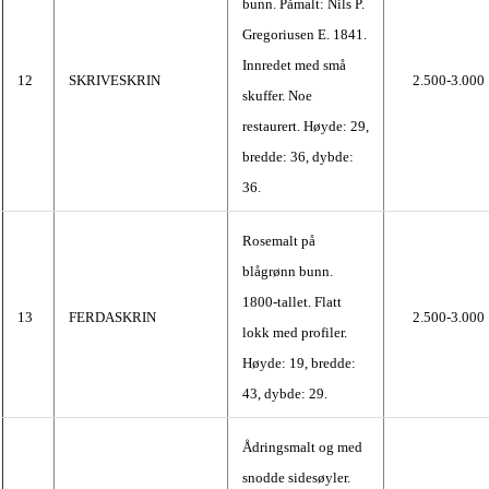
bunn. Påmalt: Nils P.
Gregoriusen E. 1841.
Innredet med små
12
SKRIVESKRIN
2.500-3.000
skuffer. Noe
restaurert. Høyde: 29,
bredde: 36, dybde:
36.
Rosemalt på
blågrønn bunn.
1800-tallet. Flatt
13
FERDASKRIN
2.500-3.000
lokk med profiler.
Høyde: 19, bredde:
43, dybde: 29.
Ådringsmalt og med
snodde sidesøyler.