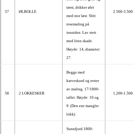
tørst, drikker ølet
57
ØLBOLLE
2.500-3.500
med stor løst. Slitt
rosemaling på
innsiden. Lav stett
med liten skade.
Høyde: 14, diameter:
27.
Begge med
karveskurd og rester
av maling. 17/1800-
58
2 LOKKESKER
1.200-1.500
tallet. Høyde: 10 og
9. (Den ene mangler
lokk)
Sunnfjord 1800-