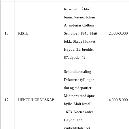
Rosemalt på blå
bunn. Navnet Johan
Ananderias Colben
16
KISTE
Sen Sloen 1845. Flatt
2.500-3.000
lokk. Skade i lokket.
Høyde: 35, bredde:
87, dybde: 42.
Sekundær maling.
Dekorerte fyllinger i
dør og sidepartier.
Midtparti med åpne
17
HENGEHJØRNESKAP
4.000-5.000
hylle. Malt årstall
1673. Noen skader.
Høyde: 153,
vinkeldybde: 68.