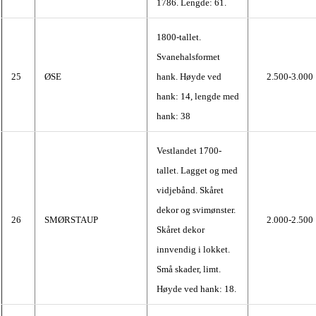
1786. Lengde: 61.
1800-tallet.
Svanehalsformet
25
ØSE
hank. Høyde ved
2.500-3.000
hank: 14, lengde med
hank: 38
Vestlandet 1700-
tallet. Lagget og med
vidjebånd. Skåret
dekor og svimønster.
26
SMØRSTAUP
2.000-2.500
Skåret dekor
innvendig i lokket.
Små skader, limt.
Høyde ved hank: 18.