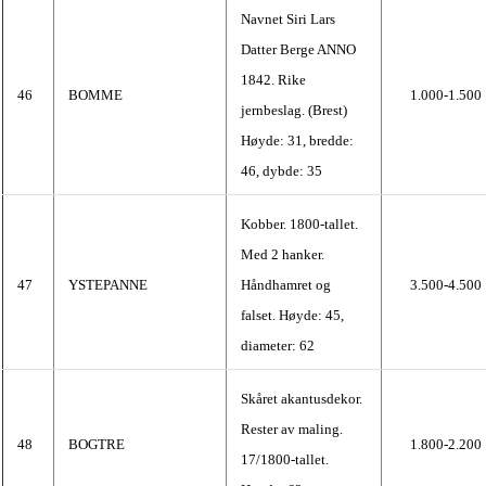
Navnet Siri Lars
Datter Berge ANNO
1842. Rike
46
BOMME
1.000-1.500
jernbeslag. (Brest)
Høyde: 31, bredde:
46, dybde: 35
Kobber. 1800-tallet.
Med 2 hanker.
47
YSTEPANNE
Håndhamret og
3.500-4.500
falset. Høyde: 45,
diameter: 62
Skåret akantusdekor.
Rester av maling.
48
BOGTRE
1.800-2.200
17/1800-tallet.