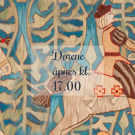
Dørene
åpnes kl.
17.00