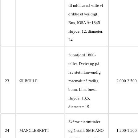
til mit hus nå ville vi
drikke et veildigt
Rus, JOSA År 1845.
Høyde: 12, diameter:
24
Sunnfjord 1800-
tallet. Dreiet og på
lav stett. Innvendig
23
ØLBOLLE
rosemalt på rødlig
2.000-2.500
bunn. Limt brest.
Høyde: 13,5,
diameter: 19
Skårne eierinitialer
24
MANGLEBRETT
og årstall: SMH ANO
1.200-1.500