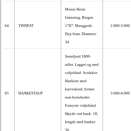
Mester Bernt
Grønning, Bergen
64
TINNFAT
1787. Manggods.
2.000-3.000
Dyp form. Diameter:
34.
Sunnfjord 1800-
tallet. Lagget og med
vidjebånd. Svidekor.
Hankene med
karveskurd, formet
65
HANKESTAUP
3.000-4.000
som hestehoder.
Fornyete vidjebånd.
Høyde ved hank: 18,
lengde med hanker:
30