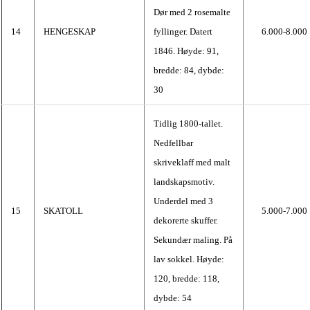
Dør med 2 rosemalte
14
HENGESKAP
fyllinger. Datert
6.000-8.000
1846. Høyde: 91,
bredde: 84, dybde:
30
Tidlig 1800-tallet.
Nedfellbar
skriveklaff med malt
landskapsmotiv.
Underdel med 3
15
SKATOLL
5.000-7.000
dekorerte skuffer.
Sekundær maling. På
lav sokkel. Høyde:
120, bredde: 118,
dybde: 54