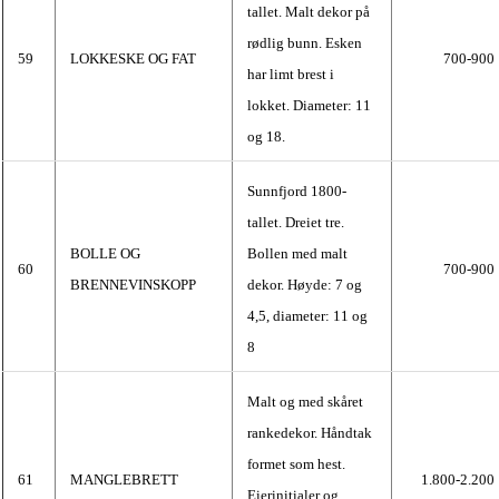
tallet. Malt dekor på
rødlig bunn. Esken
59
LOKKESKE OG FAT
700-900
har limt brest i
lokket. Diameter: 11
og 18.
Sunnfjord 1800-
tallet. Dreiet tre.
BOLLE OG
Bollen med malt
60
700-900
BRENNEVINSKOPP
dekor. Høyde: 7 og
4,5, diameter: 11 og
8
Malt og med skåret
rankedekor. Håndtak
formet som hest.
61
MANGLEBRETT
1.800-2.200
Eierinitialer og