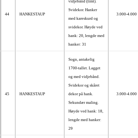
vidjebånd (limt).
Svidekor. Hanker
44
HANKESTAUP
3.000-4.000
med kareskurd og
svidekor. Høyde ved
hank: 20, lengde med
hanker: 31
Sogn, antakelig
1700-tallet. Lagget
og med vidjebånd.
Svidekor og skåret
45
HANKESTAUP
dekor på hank.
3.000-4.000
Sekundær maling.
Høyde ved hank: 18,
lengde med hanker:
29