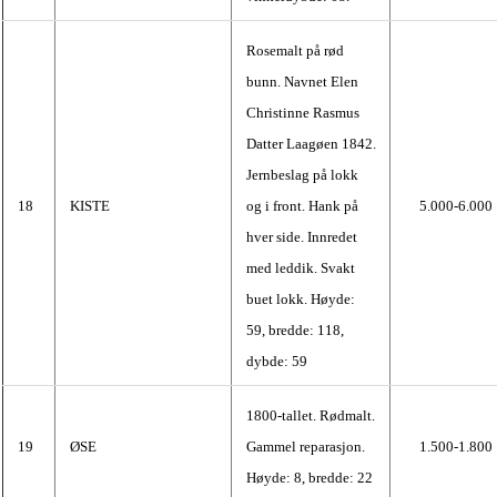
Rosemalt på rød
bunn. Navnet Elen
Christinne Rasmus
Datter Laagøen 1842.
Jernbeslag på lokk
18
KISTE
og i front. Hank på
5.000-6.000
hver side. Innredet
med leddik. Svakt
buet lokk. Høyde:
59, bredde: 118,
dybde: 59
1800-tallet. Rødmalt.
19
ØSE
Gammel reparasjon.
1.500-1.800
Høyde: 8, bredde: 22