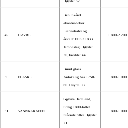
Høyde: 62
Ben. Skåret
akantusdekor.
Eierinitialer og
49
HØVRE
1.800-2.200
årstall: EESR 1833.
Jernbeslag. Høyde:
30, bredde: 44
Brunt glass.
50
FLASKE
Antakelig Aas 1750-
800-1.000
60. Høyde: 27
Gjøvik/Hadeland,
tidlig 1800-tallet.
51
VANNKARAFFEL
800-1.000
Stående rifler. Høyde:
21