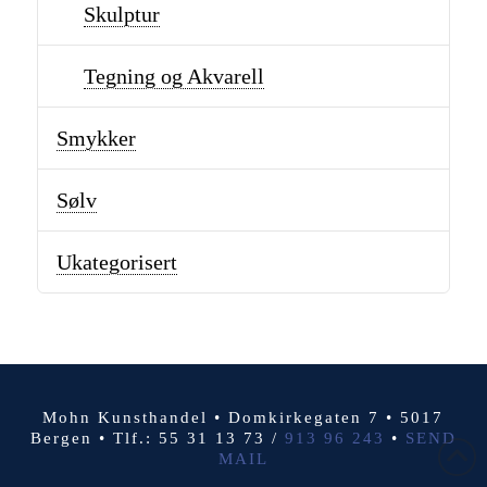
Skulptur
Tegning og Akvarell
Smykker
Sølv
Ukategorisert
Mohn Kunsthandel • Domkirkegaten 7 • 5017
Bergen • Tlf.: 55 31 13 73 /
913 96 243
•
SEND
MAIL